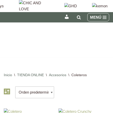
MENÚ
INICIAR
Saltar
SESIÓN
al
/
contenido
REGÍSTRATE
Inicio
\
TIENDA ONLINE
\
Accesorios
\
Coleteros