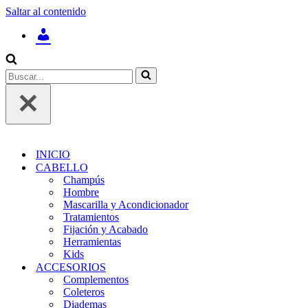
Saltar al contenido
INICIAR
SESIÓN
/
REGÍSTRATE
Buscar...
INICIO
CABELLO
Champús
Hombre
Mascarilla y Acondicionador
Tratamientos
Fijación y Acabado
Herramientas
Kids
ACCESORIOS
Complementos
Coleteros
Diademas