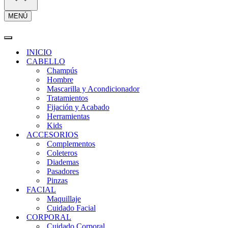
MENÚ
Menú
de
navegación
Menú
de
INICIO
navegación
CABELLO
Champús
Hombre
Mascarilla y Acondicionador
Tratamientos
Fijación y Acabado
Herramientas
Kids
ACCESORIOS
Complementos
Coleteros
Diademas
Pasadores
Pinzas
FACIAL
Maquillaje
Cuidado Facial
CORPORAL
Cuidado Corporal