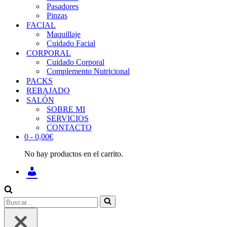
Pasadores
Pinzas
FACIAL
Maquillaje
Cuidado Facial
CORPORAL
Cuidado Corporal
Complemento Nutricional
PACKS
REBAJADO
SALÓN
SOBRE MI
SERVICIOS
CONTACTO
0 -
0,00
€
No hay productos en el carrito.
INICIAR
SESIÓN
/
REGÍSTRATE
Buscar...