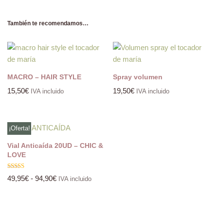
También te recomendamos…
MACRO – HAIR STYLE
Spray volumen
15,50
€
19,50
€
IVA incluido
IVA incluido
¡Oferta!
Vial Anticaída 20UD – CHIC &
LOVE
Valorado
49,95
€
-
94,90
€
IVA incluido
con
5.00
de 5