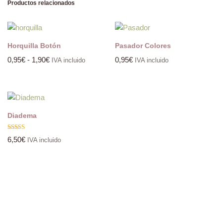
Productos relacionados
Horquilla Botón
Pasador Colores
0,95
€
-
1,90
€
0,95
€
IVA incluido
IVA incluido
Diadema
Valorado
6,50
€
IVA incluido
con
5.00
de 5