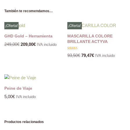
También te recomendamos…
¡Oferta!
¡Oferta!
GHD Gold – Herramienta
MASCARILLA COLORE
BRILLANTE ACTYVA
249,00
€
209,00
€
IVA incluido
Valorado
93,50
€
79,47
€
IVA incluido
con
5.00
de 5
Peine de Viaje
5,00
€
IVA incluido
Productos relacionados