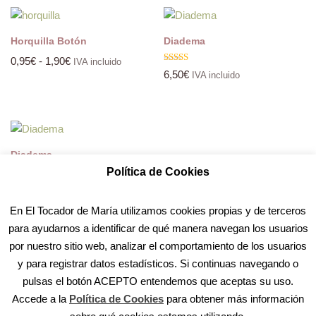
Horquilla Botón
Diadema
0,95
€
-
1,90
€
IVA incluido
Valorado
6,50
€
IVA incluido
con
5.00
de 5
Diadema
Política de Cookies
6,50
€
IVA incluido
En El Tocador de María utilizamos cookies propias y de terceros
para ayudarnos a identificar de qué manera navegan los usuarios
por nuestro sitio web, analizar el comportamiento de los usuarios
y para registrar datos estadísticos. Si continuas navegando o
pulsas el botón ACEPTO entendemos que aceptas su uso.
Accede a la
Política de Cookies
para obtener más información