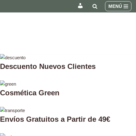
MENÚ
INICIAR
Saltar
SESIÓN
al
/
contenido
REGÍSTRATE
Descuento Nuevos Clientes
Cosmética Green
Envíos Gratuitos a Partir de 49€