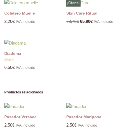
¡Oferta!
Coletero Muelle
Skin Care Ritual
2,20
€
73,75
€
65,90
€
IVA incluido
IVA incluido
Diadema
Valorado
6,50
€
IVA incluido
con
5.00
de 5
Productos relacionados
Pasador Versace
Pasador Mariposa
2,50
€
2,50
€
IVA incluido
IVA incluido