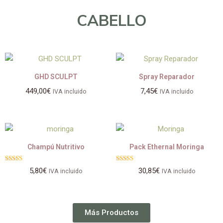
CABELLO
GHD SCULPT
Spray Reparador
449,00
€
7,45
€
IVA incluido
IVA incluido
Champú Nutritivo
Pack Ethernal Moringa
Valorado
Valorado
5,80
€
30,85
€
IVA incluido
IVA incluido
con
con
4.00
5.00
de 5
de 5
Más Productos