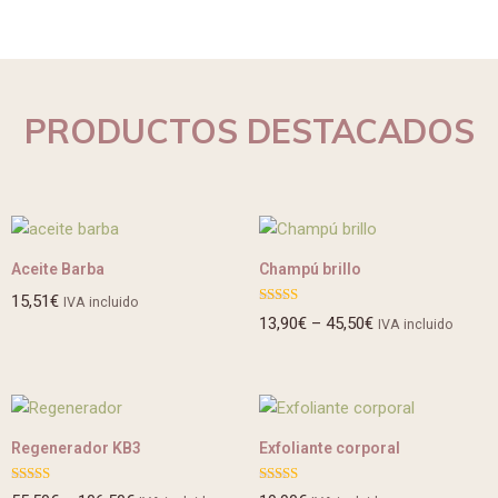
PRODUCTOS DESTACADOS
Aceite Barba
Champú brillo
15,51
€
IVA incluido
Valorado
13,90
€
–
45,50
€
IVA incluido
con
5.00
de 5
Regenerador KB3
Exfoliante corporal
Valorado
Valorado