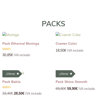
PACKS
Pack Ethernal Moringa
Cramer Color
18,50
€
IVA incluido
Valorado
30,85
€
IVA incluido
con
5.00
de 5
¡Oferta!
¡Oferta!
¡Oferta!
¡Oferta!
Pack Bahía
Pack Shine Smooth
69,80
€
59,90
€
IVA incluido
Valorado
33,40
€
28,50
€
IVA incluido
con
5.00
de 5