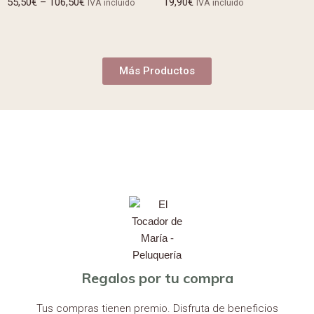
55,50
€
–
106,50
€
19,90
€
IVA incluido
IVA incluido
con
con
5.00
4.00
de 5
de 5
Más Productos
Regalos por tu compra
Tus compras tienen premio. Disfruta de beneficios