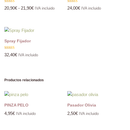
Valorado
Valorado
20,90
€
-
21,90
€
24,00
€
IVA incluido
IVA incluido
con
con
4.80
5.00
de 5
de 5
Spray Fijador
Valorado
32,40
€
IVA incluido
con
5.00
de 5
Productos relacionados
PINZA PELO
Pasador Olivia
4,95
€
2,50
€
IVA incluido
IVA incluido