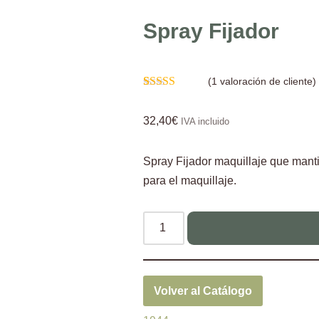
Spray Fijador
(
1
valoración de cliente)
Valorado con
1
5.00
de 5 en
32,40
€
base a
IVA incluido
valoración de
un cliente
Spray Fijador maquillaje que manti
para el maquillaje.
Volver al Catálogo