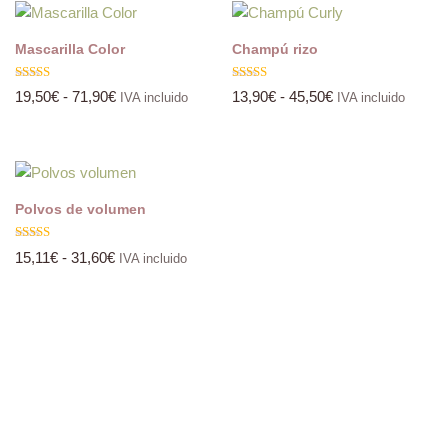
Mascarilla Color
Champú rizo
Valorado
Valorado
19,50
€
-
71,90
€
13,90
€
-
45,50
€
IVA incluido
IVA incluido
con
con
5.00
5.00
de 5
de 5
Polvos de volumen
Valorado
15,11
€
-
31,60
€
IVA incluido
con
5.00
de 5