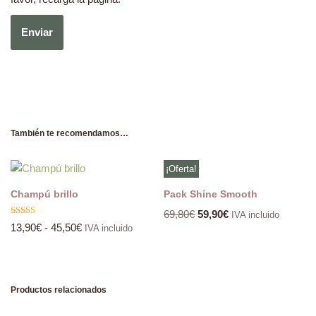
También te recomendamos…
¡Oferta!
Champú brillo
Pack Shine Smooth
69,80
€
59,90
€
IVA incluido
Valorado
13,90
€
-
45,50
€
IVA incluido
con
5.00
de 5
Productos relacionados