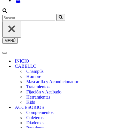
INICIAR
SESIÓN
/
REGÍSTRATE
Buscar...
MENÚ
Menú
de
navegación
Menú
de
INICIO
navegación
CABELLO
Champús
Hombre
Mascarilla y Acondicionador
Tratamientos
Fijación y Acabado
Herramientas
Kids
ACCESORIOS
Complementos
Coleteros
Diademas
Pasadores