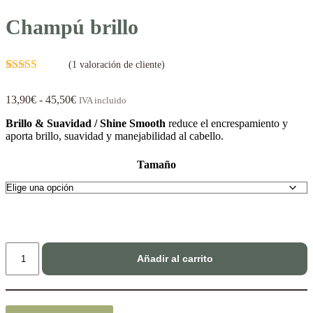
Champú brillo
(
1
valoración de cliente)
Valorado con
1
5.00
de 5 en
Rango
13,90
€
-
45,50
€
IVA incluido
base a
de
valoración de
Brillo & Suavidad / Shine Smooth
reduce el encrespamiento y
precios:
un cliente
aporta brillo, suavidad y manejabilidad al cabello.
desde
13,90€
hasta
Tamaño
45,50€
Champú
Añadir al carrito
brillo
cantidad