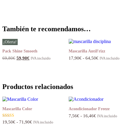
También te recomendamos…
¡Oferta!
Pack Shine Smooth
Mascarilla AntiFrizz
El
El
Rango
69,80
€
59,90
€
17,90
€
-
64,50
€
IVA incluido
IVA incluido
precio
precio
de
original
actual
precios:
era:
es:
desde
69,80€.
59,90€.
17,90€
hasta
Productos relacionados
64,50€
Mascarilla Color
Acondicionador Freeze
Rango
7,56
€
-
16,46
€
IVA incluido
de
Rango
Valorado con
19,50
€
-
71,90
€
IVA incluido
5.00
precios:
de
de 5
desde
precios: