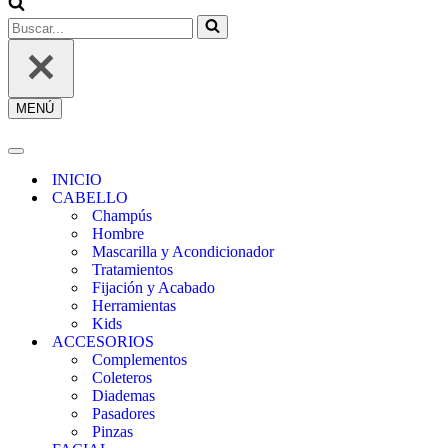
/
REGÍSTRATE
Buscar...
MENÚ
Menú
de
navegación
Menú
de
INICIO
navegación
CABELLO
Champús
Hombre
Mascarilla y Acondicionador
Tratamientos
Fijación y Acabado
Herramientas
Kids
ACCESORIOS
Complementos
Coleteros
Diademas
Pasadores
Pinzas