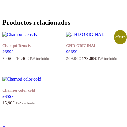
de 5
precios:
desde
7,56€
hasta
Productos relacionados
16,46€
oferta
Champú Densify
GHD ORIGINAL
Rango
El
El
Valorado con
Valorado con
7,46
€
-
16,46
€
209,00
€
179,00
€
IVA incluido
IVA incluido
5.00
5.00
de
precio
precio
de 5
de 5
precios:
original
actual
desde
era:
es:
7,46€
209,00€.
179,00€.
hasta
16,46€
Champú color cold
Valorado
15,90
€
IVA incluido
con
4.50
de 5