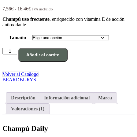
Valorado con
1
5.00
de 5 en
Rango
7,56
€
-
16,46
€
IVA incluido
base a
de
valoración de
Champú
uso frecuente
, enriquecido con vitamina E de acción
precios:
un cliente
antioxidante.
desde
7,56€
hasta
Tamaño
16,46€
Champú
Añadir al carrito
Daily
cantidad
Volver al Catálogo
BEARDBURYS
Descripción
Información adicional
Marca
Valoraciones (1)
Champú Daily