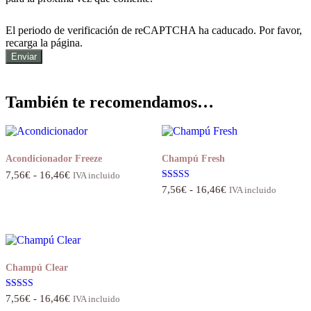
El periodo de verificación de reCAPTCHA ha caducado. Por favor,
recarga la página.
También te recomendamos…
Acondicionador Freeze
Champú Fresh
Rango
7,56
€
-
16,46
€
IVA incluido
de
Rango
Valorado con
7,56
€
-
16,46
€
IVA incluido
5.00
precios:
de
de 5
desde
precios:
7,56€
desde
hasta
7,56€
16,46€
hasta
16,46€
Champú Clear
Rango
Valorado con
7,56
€
-
16,46
€
IVA incluido
5.00
de