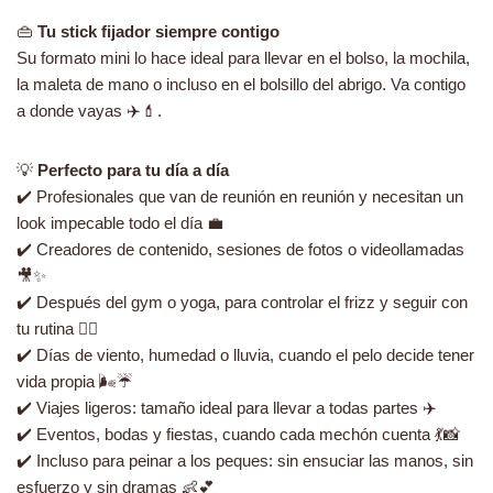
👜
Tu stick fijador siempre contigo
Su formato mini lo hace ideal para llevar en el bolso, la mochila,
la maleta de mano o incluso en el bolsillo del abrigo. Va contigo
a donde vayas ✈️💄.
💡
Perfecto para tu día a día
✔️ Profesionales que van de reunión en reunión y necesitan un
look impecable todo el día 💼
✔️ Creadores de contenido, sesiones de fotos o videollamadas
🎥✨
✔️ Después del gym o yoga, para controlar el frizz y seguir con
tu rutina 🧘‍♀️
✔️ Días de viento, humedad o lluvia, cuando el pelo decide tener
vida propia 🌬️☔
✔️ Viajes ligeros: tamaño ideal para llevar a todas partes ✈️
✔️ Eventos, bodas y fiestas, cuando cada mechón cuenta 💃📸
✔️ Incluso para peinar a los peques: sin ensuciar las manos, sin
esfuerzo y sin dramas 👶💕