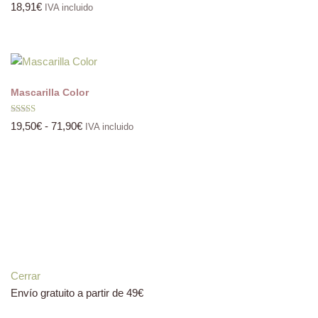
Valorado
18,91
€
IVA incluido
con
5.00
de 5
Mascarilla Color
Valorado
19,50
€
-
71,90
€
IVA incluido
con
5.00
de 5
Cerrar
Envío gratuito a partir de 49€