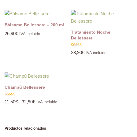
Bálsamo Bellessere – 200 ml
Tratamiento Noche
26,90
€
IVA incluido
Bellessere
Valorado
23,90
€
IVA incluido
con
4.50
de 5
Champú Bellessere
Valorado
11,50
€
-
32,90
€
IVA incluido
con
5.00
de 5
Productos relacionados