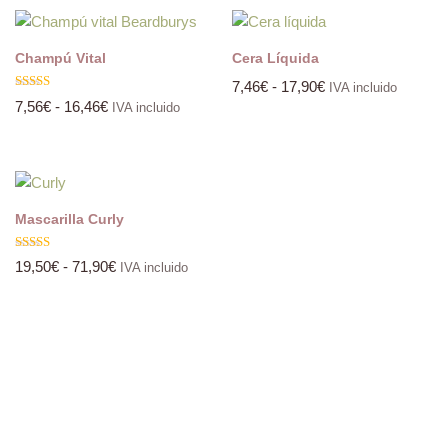
Champú Vital
Cera Líquida
7,46
€
-
17,90
€
IVA incluido
Valorado
7,56
€
-
16,46
€
IVA incluido
con
5.00
de 5
Mascarilla Curly
Valorado
19,50
€
-
71,90
€
IVA incluido
con
5.00
de 5