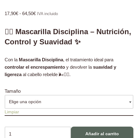
17,90
€
-
64,50
€
IVA incluido
🧖‍♀️ Mascarilla Disciplina – Nutrición,
Control y Suavidad ✨
Con la
Mascarilla Disciplina
, el tratamiento ideal para
controlar el encrespamiento
y devolver la
suavidad y
ligereza
al cabello rebelde 🌬️💆‍♀️.
Tamaño
Limpiar
Añadir al carrito