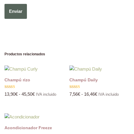
Productos relacionados
Champú rizo
Champú Daily
Valorado
Valorado
13,90
€
-
45,50
€
7,56
€
-
16,46
€
IVA incluido
IVA incluido
con
con
5.00
5.00
de 5
de 5
Acondicionador Freeze