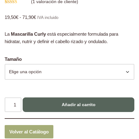
(
1
valoración de cliente)
Valorado
1
con
5.00
de
19,50
€
-
71,90
€
5 en base a
IVA incluido
valoración
de un cliente
La
Mascarilla Curly
está especialmente formulada para
hidratar, nutrir y definir el cabello rizado y ondulado.
Tamaño
Añadir al carrito
Volver al Catálogo