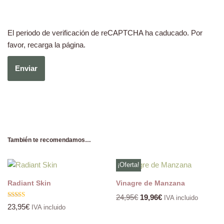
El periodo de verificación de reCAPTCHA ha caducado. Por
favor, recarga la página.
También te recomendamos…
¡Oferta!
Radiant Skin
Vinagre de Manzana
24,95
€
19,96
€
IVA incluido
Valorado
23,95
€
IVA incluido
con
5.00
de 5