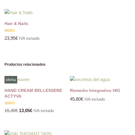
Hair & Nails
Valorado
23,95
€
IVA incluido
con
5.00
de 5
Productos relacionados
oferta
HAND CREAM BELLESSERE
Remedio Integrativo HIG
ACTYVA
45,80
€
IVA incluido
Valorado
15,30
€
13,05
€
IVA incluido
con
5.00
de 5