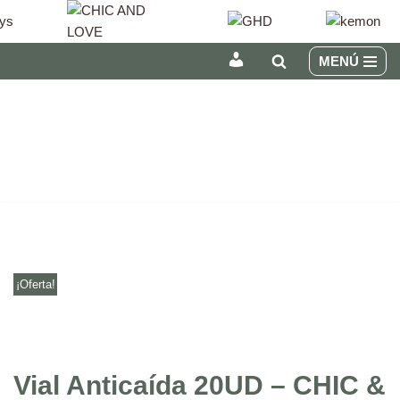
MENÚ
INICIAR
Saltar
SESIÓN
al
/
contenido
REGÍSTRATE
¡Oferta!
Vial Anticaída 20UD – CHIC &