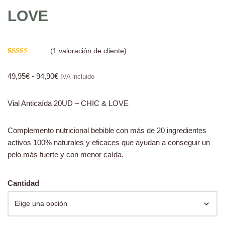
LOVE
(
1
valoración de cliente)
Valorado
1
con
5.00
de
49,95
€
-
94,90
€
5 en base a
IVA incluido
valoración
de un cliente
Vial Anticaída 20UD – CHIC & LOVE
Complemento nutricional bebible con más de 20 ingredientes
activos 100% naturales y eficaces que ayudan a conseguir un
pelo más fuerte y con menor caída.
Cantidad