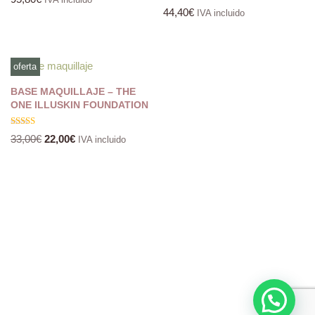
Valorado
44,40
€
IVA incluido
con
4.80
de 5
oferta
BASE MAQUILLAJE – THE
ONE ILLUSKIN FOUNDATION
Valorado
33,00
€
22,00
€
IVA incluido
con
5.00
de 5
Pregúntanos o solicita una cita