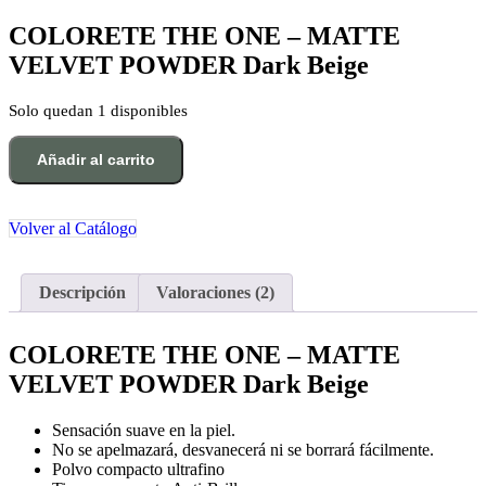
precio
precio
valoraciones
original
actual
de clientes
COLORETE THE ONE – MATTE
era:
es:
VELVET POWDER Dark Beige
30,00€.
22,00€.
Solo quedan 1 disponibles
COLORETE
Añadir al carrito
THE
ONE
-
MATTE
Volver al Catálogo
VELVET
POWDER
cantidad
Descripción
Valoraciones (2)
COLORETE THE ONE – MATTE
VELVET POWDER Dark Beige
Sensación suave en la piel.
No se apelmazará, desvanecerá ni se borrará fácilmente.
Polvo compacto ultrafino