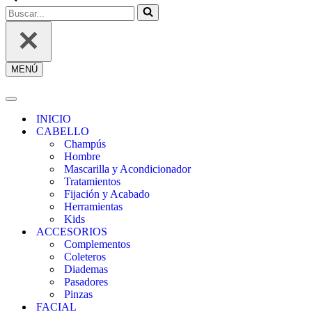
REGÍSTRATE
Buscar...
MENÚ
Menú
de
navegación
Menú
de
INICIO
navegación
CABELLO
Champús
Hombre
Mascarilla y Acondicionador
Tratamientos
Fijación y Acabado
Herramientas
Kids
ACCESORIOS
Complementos
Coleteros
Diademas
Pasadores
Pinzas
FACIAL