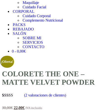
Maquillaje
Cuidado Facial
CORPORAL
Cuidado Corporal
Complemento Nutricional
PACKS
REBAJADO
SALÓN
SOBRE MI
SERVICIOS
CONTACTO
0 -
0,00
€
¡Oferta!
COLORETE THE ONE –
MATTE VELVET POWDER
(
2
valoraciones de clientes)
Valorado con
2
5.00
de 5 en
El
El
30,00
€
22,00
€
IVA incluido
base a