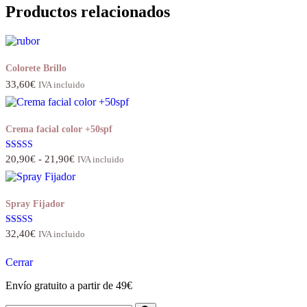
original
actual
Productos relacionados
era:
es:
33,00€.
15,00€.
Colorete Brillo
33,60
€
IVA incluido
Crema facial color +50spf
Rango
Valorado
20,90
€
-
21,90
€
IVA incluido
con
de
4.80
precios:
de 5
desde
Spray Fijador
20,90€
hasta
21,90€
Valorado con
32,40
€
IVA incluido
5.00
de 5
Cerrar
Envío gratuito a partir de 49€