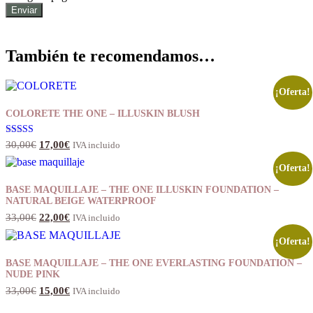
También te recomendamos…
¡Oferta!
COLORETE THE ONE – ILLUSKIN BLUSH
El
El
Valorado con
30,00
€
17,00
€
IVA incluido
5.00
precio
precio
de 5
original
actual
¡Oferta!
era:
es:
BASE MAQUILLAJE – THE ONE ILLUSKIN FOUNDATION –
30,00€.
17,00€.
NATURAL BEIGE WATERPROOF
El
El
33,00
€
22,00
€
IVA incluido
precio
precio
original
actual
¡Oferta!
era:
es:
BASE MAQUILLAJE – THE ONE EVERLASTING FOUNDATION –
33,00€.
22,00€.
NUDE PINK
El
El
33,00
€
15,00
€
IVA incluido
precio
precio