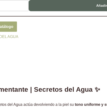
Añadir 
Catálogo
DEL AGUA
mentante
| Secretos del Agua
✨
tos del Agua actúa devolviendo a la piel su
tono uniforme y s