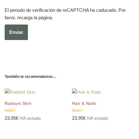
El periodo de verificación de reCAPTCHA ha caducado. Por
favor, recarga la página.
También te recomendamos…
Radiant Skin
Hair & Nails
Valorado
Valorado
23,95
€
23,95
€
IVA incluido
IVA incluido
con
con
5.00
5.00
de 5
de 5