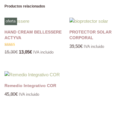
Productos relacionados
oferta
HAND CREAM BELLESSERE
PROTECTOR SOLAR
ACTYVA
CORPORAL
39,50
€
IVA incluido
Valorado
15,30
€
13,05
€
IVA incluido
con
5.00
de 5
Remedio Integrativo COR
45,80
€
IVA incluido