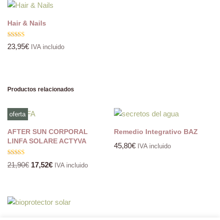
Hair & Nails
Valorado
23,95
€
IVA incluido
con
5.00
de 5
Productos relacionados
oferta
AFTER SUN CORPORAL
Remedio Integrativo BAZ
LINFA SOLARE ACTYVA
45,80
€
IVA incluido
Valorado
21,90
€
17,52
€
IVA incluido
con
5.00
de 5
PROTECTOR SOLAR