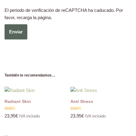
El periodo de verificación de reCAPTCHA ha caducado. Por
favor, recarga la página.
También te recomendamos…
Radiant Skin
Anti Stress
Valorado
Valorado
23,95
€
23,95
€
IVA incluido
IVA incluido
con
con
5.00
5.00
de 5
de 5