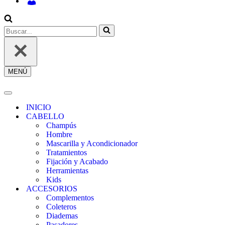
INICIAR
SESIÓN
/
REGÍSTRATE
Buscar...
MENÚ
Menú
de
navegación
Menú
de
INICIO
navegación
CABELLO
Champús
Hombre
Mascarilla y Acondicionador
Tratamientos
Fijación y Acabado
Herramientas
Kids
ACCESORIOS
Complementos
Coleteros
Diademas
Pasadores