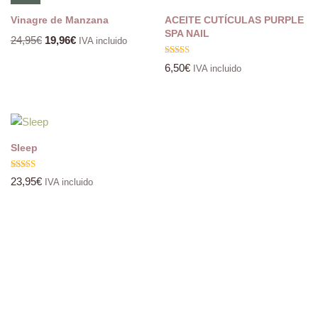
Vinagre de Manzana
ACEITE CUTÍCULAS PURPLE
SPA NAIL
24,95
€
19,96
€
IVA incluido
Valorado
6,50
€
IVA incluido
con
4.67
de 5
Sleep
Valorado
23,95
€
IVA incluido
con
5.00
de 5