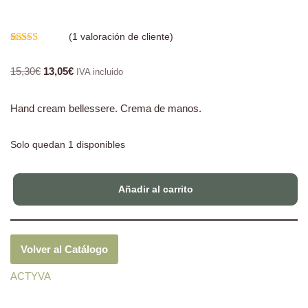
(
1
valoración de cliente)
Valorado
1
con
5.00
de
15,30
€
13,05
€
5 en base a
IVA incluido
valoración
de un cliente
Hand cream bellessere. Crema de manos.
Solo quedan 1 disponibles
Añadir al carrito
Volver al Catálogo
ACTYVA