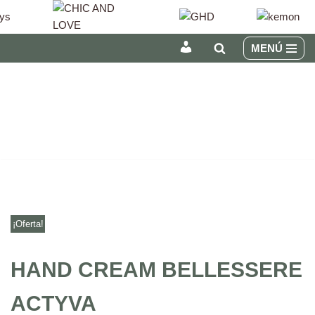
MENÚ
INICIAR
Saltar
SESIÓN
al
/
contenido
REGÍSTRATE
¡Oferta!
HAND CREAM BELLESSERE
ACTYVA