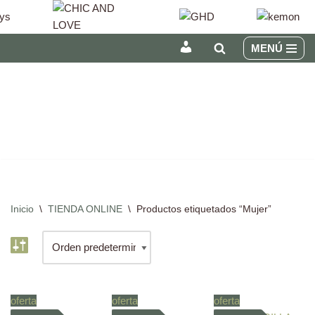
MENÚ
INICIAR
Saltar
SESIÓN
al
/
contenido
REGÍSTRATE
Inicio
\
TIENDA ONLINE
\
Productos etiquetados “Mujer”
oferta
oferta
oferta