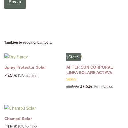
También te recomendamos…
¡Oferta!
Spray Protector Solar
AFTER SUN CORPORAL
LINFA SOLARE ACTYVA
25,90
€
IVA incluido
Valorado
21,90
€
17,52
€
IVA incluido
con
5.00
de 5
Champú Solar
23,50
€
IVA incluido