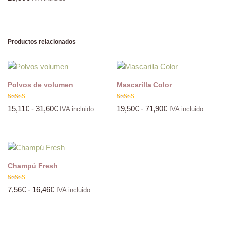
Productos relacionados
Polvos de volumen
Mascarilla Color
Valorado
Valorado
15,11
€
-
31,60
€
19,50
€
-
71,90
€
IVA incluido
IVA incluido
con
con
5.00
5.00
de 5
de 5
Champú Fresh
Valorado
7,56
€
-
16,46
€
IVA incluido
con
5.00
de 5