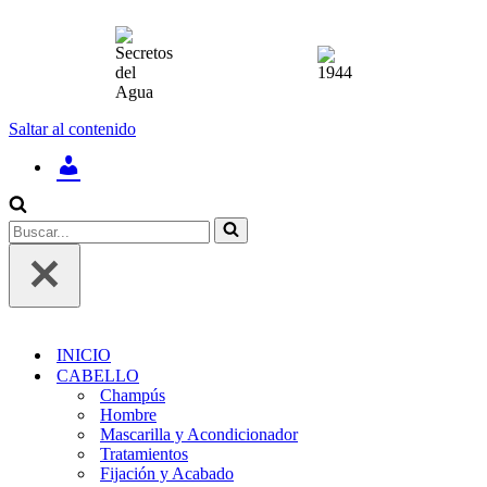
Saltar al contenido
INICIAR
SESIÓN
/
REGÍSTRATE
Buscar...
INICIO
CABELLO
Champús
Hombre
Mascarilla y Acondicionador
Tratamientos
Fijación y Acabado