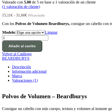
Valorado con
5.00
de 5 en base a
1
valoración de un cliente
(
1
valoración de cliente)
Rango
15,11
€
-
31,60
€
IVA incluido
de
Con los
Polvos de Volumen Beardburys,
consigue un cabello con m
precios:
desde
Modelo
Limpiar
15,11€
Polvos
hasta
de
31,60€
volumen
Añadir al carrito
cantidad
Volver al Catálogo
BEARDBURYS
Descripción
Información adicional
Marca
Valoraciones (1)
Polvos de Volumen – Beardburys
Consigue un cabello con más cuerpo, textura y volumen al instante gr