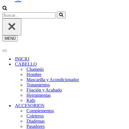
SESIÓN
/
REGÍSTRATE
Buscar...
MENÚ
Menú
de
navegación
Menú
de
INICIO
navegación
CABELLO
Champús
Hombre
Mascarilla y Acondicionador
Tratamientos
Fijación y Acabado
Herramientas
Kids
ACCESORIOS
Complementos
Coleteros
Diademas
Pasadores