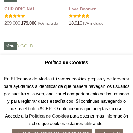
GHD ORIGINAL
Laca Boomer
Valorado
Valorado
209,00
€
179,00
€
18,91
€
IVA incluido
IVA incluido
con
con
5.00
5.00
de 5
de 5
oferta
GHD Gold
Política de Cookies
Valorado
209,00
€
-
229,00
€
IVA incluido
con
5.00
En El Tocador de María utilizamos cookies propias y de terceros
de 5
para ayudarnos a identificar de qué manera navegan los usuarios
por nuestro sitio web, analizar el comportamiento de los usuarios
y para registrar datos estadísticos. Si continuas navegando o
pulsas el botón ACEPTO entendemos que aceptas su uso.
Accede a la
Política de Cookies
para obtener más información
sobre qué cookies estamos utilizando.