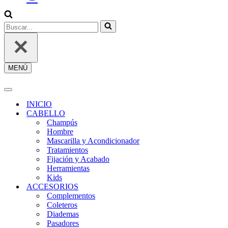
SESIÓN
/
REGÍSTRATE
Buscar...
MENÚ
Menú
de
navegación
Menú
de
INICIO
navegación
CABELLO
Champús
Hombre
Mascarilla y Acondicionador
Tratamientos
Fijación y Acabado
Herramientas
Kids
ACCESORIOS
Complementos
Coleteros
Diademas
Pasadores