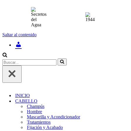
Saltar al contenido
INICIAR
SESIÓN
/
REGÍSTRATE
Buscar...
INICIO
CABELLO
Champús
Hombre
Mascarilla y Acondicionador
Tratamientos
Fijación y Acabado