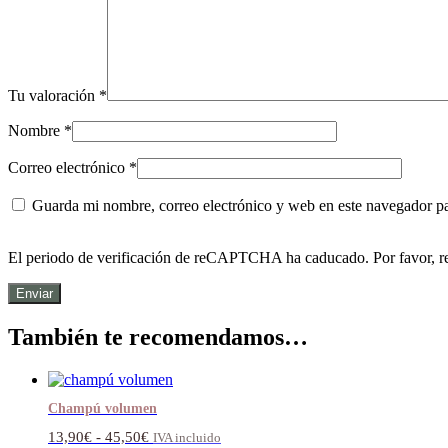
Tu valoración
*
Nombre
*
Correo electrónico
*
Guarda mi nombre, correo electrónico y web en este navegador p
El periodo de verificación de reCAPTCHA ha caducado. Por favor, re
También te recomendamos…
Champú volumen
Rango
13,90
€
-
45,50
€
IVA incluido