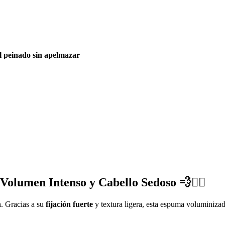
el peinado sin apelmazar
olumen Intenso y Cabello Sedoso 💨💁‍♀️
n
. Gracias a su
fijación fuerte
y textura ligera, esta espuma voluminiza