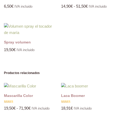
6,50
€
14,90
€
-
51,50
€
IVA incluido
IVA incluido
Spray volumen
19,50
€
IVA incluido
Productos relacionados
Mascarilla Color
Laca Boomer
Valorado
Valorado
19,50
€
-
71,90
€
18,91
€
IVA incluido
IVA incluido
con
con
5.00
5.00
de 5
de 5