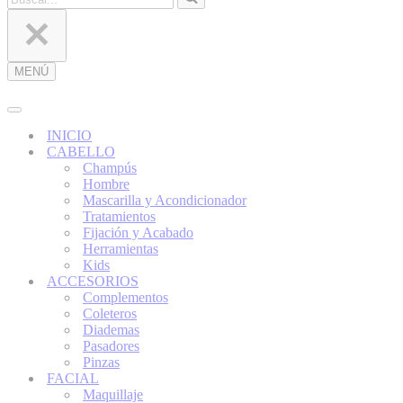
MENÚ
Menú
de
navegación
Menú
de
INICIO
navegación
CABELLO
Champús
Hombre
Mascarilla y Acondicionador
Tratamientos
Fijación y Acabado
Herramientas
Kids
ACCESORIOS
Complementos
Coleteros
Diademas
Pasadores
Pinzas
FACIAL
Maquillaje