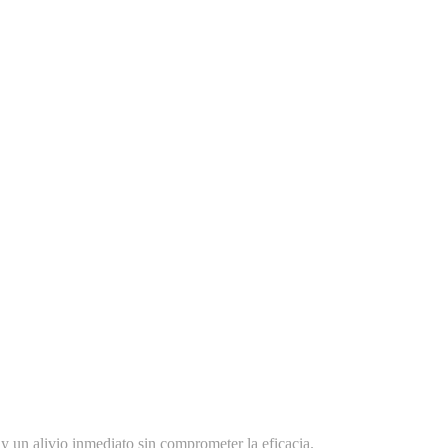
y un alivio inmediato sin comprometer la eficacia.