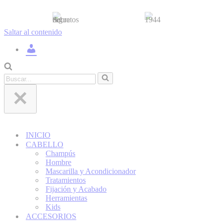
Saltar al contenido
INICIAR
SESIÓN
/
REGÍSTRATE
Buscar...
INICIO
CABELLO
Champús
Hombre
Mascarilla y Acondicionador
Tratamientos
Fijación y Acabado
Herramientas
Kids
ACCESORIOS