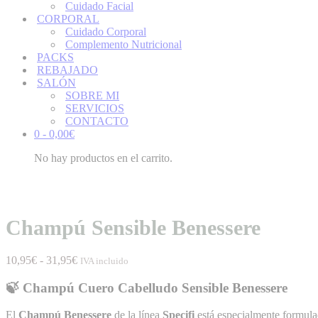
Cuidado Facial
CORPORAL
Cuidado Corporal
Complemento Nutricional
PACKS
REBAJADO
SALÓN
SOBRE MI
SERVICIOS
CONTACTO
0 -
0,00
€
No hay productos en el carrito.
Champú Sensible Benessere
Rango
10,95
€
-
31,95
€
IVA incluido
de
precios:
🍃 Champú Cuero Cabelludo Sensible Benessere
desde
10,95€
El
Champú Benessere
de la línea
Specifi
está especialmente formul