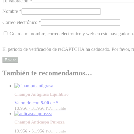
Tu valoración
*
Nombre
*
Correo electrónico
*
Guarda mi nombre, correo electrónico y web en este navegador p
El periodo de verificación de reCAPTCHA ha caducado. Por favor, re
También te recomendamos…
Champú Antigrasa Equilibrio
Valorado con
5.00
de 5
Rango
10,95
€
-
31,95
€
IVA incluido
de
precios:
Champú Anticaspa Purezza
desde
10,95€
Rango
10,95
€
-
31,95
€
IVA incluido
hasta