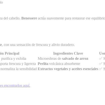
io
za del cabello.
Benessere
actúa suavemente para restaurar ese equilibrio
le
, con una sensación de frescura y alivio duradero.
ón Principal
Ingredientes Clave
Uso
 purifica y exfolia
Microesferas de
salvado de arroz
✅ S
porta frescura y ligereza
Perlita
volcánica absorbente
✅ S
 normaliza la sensibilidad
Extractos vegetales y aceites esenciales
✅ S
es encontrarlos aquí.