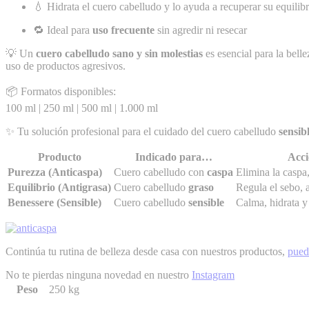
💧 Hidrata el cuero cabelludo y lo ayuda a recuperar su equilibr
🔁 Ideal para
uso frecuente
sin agredir ni resecar
💡 Un
cuero cabelludo sano y sin molestias
es esencial para la belle
uso de productos agresivos.
📦 Formatos disponibles:
100 ml | 250 ml | 500 ml | 1.000 ml
✨ Tu solución profesional para el cuidado del cuero cabelludo
sensib
Producto
Indicado para…
Acci
Purezza (Anticaspa)
Cuero cabelludo con
caspa
Elimina la caspa,
Equilibrio (Antigrasa)
Cuero cabelludo
graso
Regula el sebo, a
Benessere (Sensible)
Cuero cabelludo
sensible
Calma, hidrata y
Continúa tu rutina de belleza desde casa con nuestros productos,
pued
No te pierdas ninguna novedad en nuestro
Instagram
Peso
250 kg