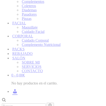
Complementos
Coleteros
Diademas
Pasadores
Pinzas
FACIAL
Maquillaje
Cuidado Facial
CORPORAL
Cuidado Corporal
Complemento Nutricional
PACKS
REBAJADO
SALÓN
SOBRE MI
SERVICIOS
CONTACTO
0 -
0,00
€
No hay productos en el carrito.
INICIAR
SESIÓN
/
REGÍSTRATE
Buscar...