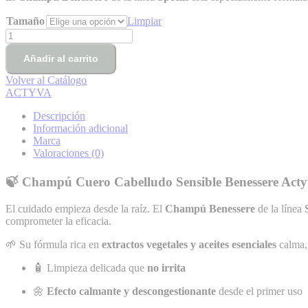
hasta
31,95€
Tamaño
Limpiar
Champú
Sensible
Benessere
Añadir al carrito
cantidad
Volver al Catálogo
ACTYVA
Descripción
Información adicional
Marca
Valoraciones (0)
🍃 Champú Cuero Cabelludo Sensible Benessere Actyva
El cuidado empieza desde la raíz. El
Champú Benessere
de la línea
comprometer la eficacia.
🌱 Su fórmula rica en
extractos vegetales y aceites esenciales
calma, 
🧴 Limpieza delicada que
no irrita
🌼
Efecto calmante y descongestionante
desde el primer uso