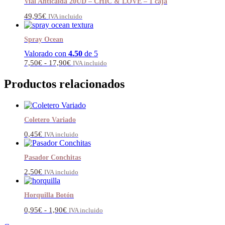
Vial Anticaída 20UD – CHIC & LOVE – 1 caja
49,95
€
IVA incluido
Spray Ocean
Valorado con
4.50
de 5
Rango
7,50
€
-
17,90
€
IVA incluido
de
precios:
Productos relacionados
desde
7,50€
hasta
17,90€
Coletero Variado
0,45
€
IVA incluido
Pasador Conchitas
2,50
€
IVA incluido
Horquilla Botón
Rango
0,95
€
-
1,90
€
IVA incluido
de