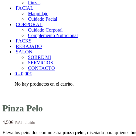
Pinzas
FACIAL
Maquillaje
Cuidado Facial
CORPORAL
Cuidado Corporal
Complemento Nutricional
PACKS
REBAJADO
SALÓN
SOBRE MI
SERVICIOS
CONTACTO
0 -
0,00
€
No hay productos en el carrito.
Pinza Pelo
4,50
€
IVA incluido
Eleva tus peinados con nuestra
pinza pelo
, diseñado para quienes bus