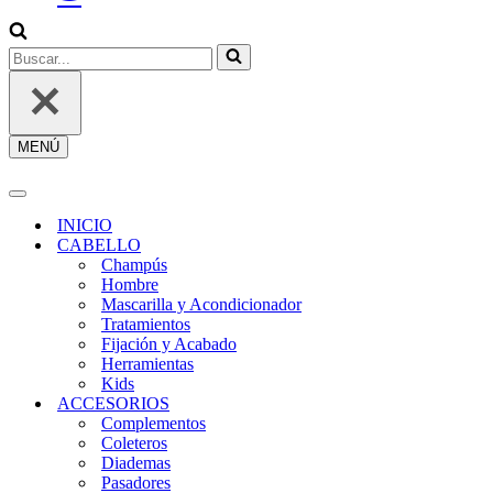
SESIÓN
/
REGÍSTRATE
Buscar...
MENÚ
Menú
de
navegación
Menú
de
INICIO
navegación
CABELLO
Champús
Hombre
Mascarilla y Acondicionador
Tratamientos
Fijación y Acabado
Herramientas
Kids
ACCESORIOS
Complementos
Coleteros
Diademas
Pasadores