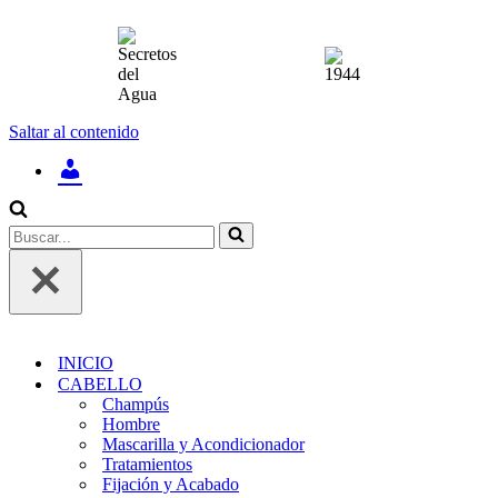
Saltar al contenido
INICIAR
SESIÓN
/
REGÍSTRATE
Buscar...
INICIO
CABELLO
Champús
Hombre
Mascarilla y Acondicionador
Tratamientos
Fijación y Acabado