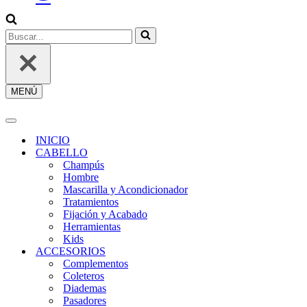
SESIÓN
/
REGÍSTRATE
Buscar...
MENÚ
Menú
de
navegación
Menú
de
INICIO
navegación
CABELLO
Champús
Hombre
Mascarilla y Acondicionador
Tratamientos
Fijación y Acabado
Herramientas
Kids
ACCESORIOS
Complementos
Coleteros
Diademas
Pasadores