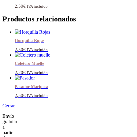
13,90€
2,50
€
IVA incluido
hasta
45,50€
Productos relacionados
Horquilla Rojas
2,50
€
IVA incluido
Coletero Muelle
2,20
€
IVA incluido
Pasador Mariposa
2,50
€
IVA incluido
Cerrar
Envío
gratuito
a
partir