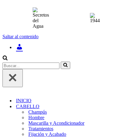
Saltar al contenido
INICIAR
SESIÓN
/
REGÍSTRATE
Buscar...
INICIO
CABELLO
Champús
Hombre
Mascarilla y Acondicionador
Tratamientos
Fijación y Acabado