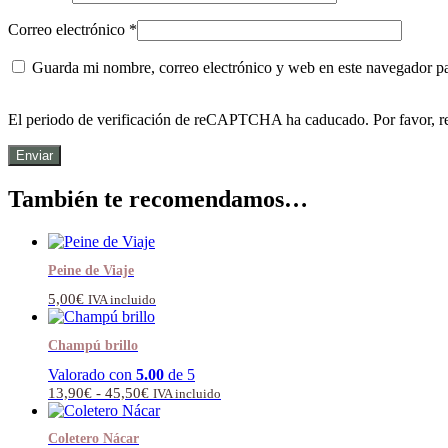
Correo electrónico
*
Guarda mi nombre, correo electrónico y web en este navegador p
El periodo de verificación de reCAPTCHA ha caducado. Por favor, re
También te recomendamos…
Peine de Viaje
5,00
€
IVA incluido
Champú brillo
Valorado con
5.00
de 5
Rango
13,90
€
-
45,50
€
IVA incluido
de
precios:
Coletero Nácar
desde