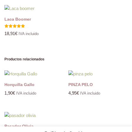
Laca Boomer
Valorado
18,91
€
IVA incluido
con
5.00
de 5
Productos relacionados
Horquilla Gallo
PINZA PELO
1,90
€
4,95
€
IVA incluido
IVA incluido
Pasador Olivia