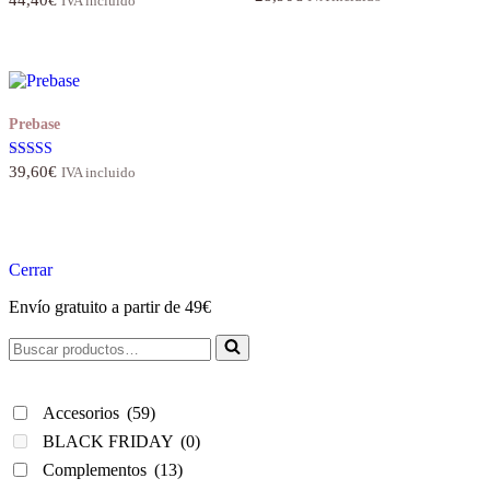
44,40
€
IVA incluido
con
4.80
de 5
Prebase
Valorado con
39,60
€
IVA incluido
5.00
de 5
Cerrar
Envío gratuito a partir de 49€
Buscar...
Accesorios
(59)
BLACK FRIDAY
(0)
Complementos
(13)