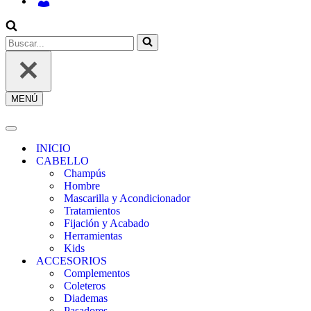
INICIAR
SESIÓN
/
REGÍSTRATE
Buscar...
MENÚ
Menú
de
navegación
Menú
de
INICIO
navegación
CABELLO
Champús
Hombre
Mascarilla y Acondicionador
Tratamientos
Fijación y Acabado
Herramientas
Kids
ACCESORIOS
Complementos
Coleteros
Diademas
Pasadores