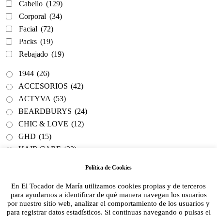
Cabello
(129)
Corporal
(34)
Facial
(72)
Packs
(19)
Rebajado
(19)
1944
(26)
ACCESORIOS
(42)
ACTYVA
(53)
BEARDBURYS
(24)
CHIC & LOVE
(12)
GHD
(15)
HAIR CARE
(33)
Hair Style
(1)
Política de Cookies
KELAYA
(19)
En El Tocador de María utilizamos cookies propias y de terceros
LENDAN
(6)
para ayudarnos a identificar de qué manera navegan los usuarios
SECRETOS DEL AGUA
(32)
por nuestro sitio web, analizar el comportamiento de los usuarios y
para registrar datos estadísticos. Si continuas navegando o pulsas el