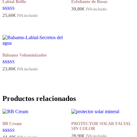
Labial Brillo
Exfoliante de Rosas
39,80
€
IVA incluido
Valorado con
25,60
€
IVA incluido
5.00
de 5
Bálsamo Voluminizador
Valorado con
23,80
€
IVA incluido
5.00
de 5
Productos relacionados
BB Cream
PROTECTOR SOLAR FACIAL
SIN COLOR
28,90
€
IVA incluido
Valorado