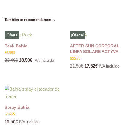
También te recomendamos…
¡Oferta!
¡Oferta!
Pack Bahía
AFTER SUN CORPORAL
LINFA SOLARE ACTYVA
Valorado
33,40
€
28,50
€
IVA incluido
con
Valorado
21,90
€
17,52
€
5.00
IVA incluido
con
de 5
5.00
de 5
Spray Bahía
Valorado
19,50
€
IVA incluido
con
5.00
de 5