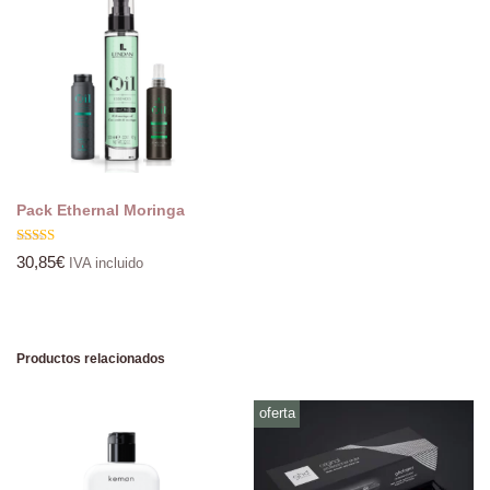
Pack Ethernal Moringa
Valorado
30,85
€
IVA incluido
con
5.00
de 5
Productos relacionados
oferta