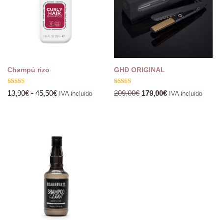
Champú rizo
GHD ORIGINAL
Valorado
Valorado
13,90
€
-
45,50
€
209,00
€
179,00
€
IVA incluido
IVA incluido
con
con
5.00
5.00
de 5
de 5