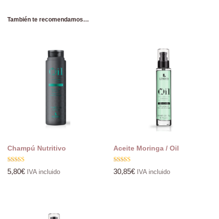
También te recomendamos…
Champú Nutritivo
Aceite Moringa / Oil
Valorado
Valorado
5,80
€
30,85
€
IVA incluido
IVA incluido
con
con
4.00
5.00
de 5
de 5