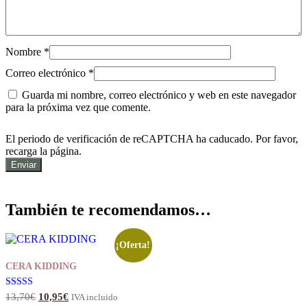
Nombre
*
Correo electrónico
*
Guarda mi nombre, correo electrónico y web en este navegador
para la próxima vez que comente.
El periodo de verificación de reCAPTCHA ha caducado. Por favor,
recarga la página.
También te recomendamos…
¡Oferta!
CERA KIDDING
El
El
Valorado con
13,70
€
10,95
€
IVA incluido
5.00