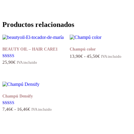
precio
precio
de 5
original
actual
era:
es:
13,70€.
10,95€.
Productos relacionados
BEAUTY OIL – HAIR CARE1
Champú color
Rango
13,90
€
-
45,50
€
IVA incluido
de
Valorado con
25,90
€
IVA incluido
5.00
precios:
de 5
desde
13,90€
hasta
45,50€
Champú Densify
Rango
Valorado con
7,46
€
-
16,46
€
IVA incluido
5.00
de
de 5
precios:
desde
7,46€