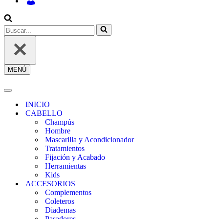
INICIAR
SESIÓN
/
REGÍSTRATE
Buscar...
MENÚ
Menú
de
navegación
Menú
de
INICIO
navegación
CABELLO
Champús
Hombre
Mascarilla y Acondicionador
Tratamientos
Fijación y Acabado
Herramientas
Kids
ACCESORIOS
Complementos
Coleteros
Diademas
Pasadores