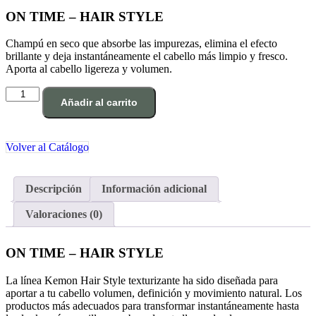
ON TIME – HAIR STYLE
Champú en seco que absorbe las impurezas, elimina el efecto
brillante y deja instantáneamente el cabello más limpio y fresco.
Aporta al cabello ligereza y volumen.
ON
Añadir al carrito
TIME
-
HAIR
STYLE
Volver al Catálogo
cantidad
Descripción
Información adicional
Valoraciones (0)
ON TIME – HAIR STYLE
La línea Kemon Hair Style texturizante ha sido diseñada para
aportar a tu cabello volumen, definición y movimiento natural. Los
productos más adecuados para transformar instantáneamente hasta