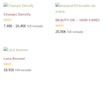
Champú Densify
BEAUTY OIL – HAIR CARE1
Valorado
7,46
€
-
16,46
€
IVA incluido
con
5.00
Valorado
25,90
€
IVA incluido
de 5
con
5.00
de 5
Laca Boomer
Valorado
18,91
€
IVA incluido
con
5.00
de 5