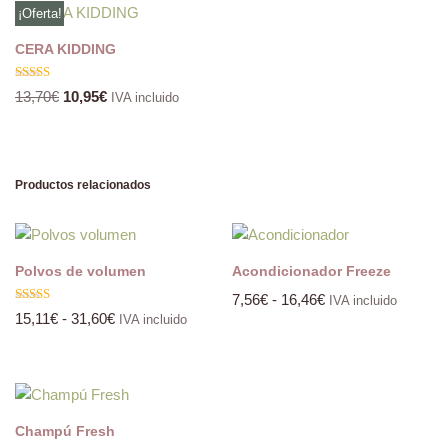
¡Oferta!
CERA KIDDING
Valorado
13,70
€
10,95
€
IVA incluido
con
5.00
de 5
Productos relacionados
Polvos de volumen
Acondicionador Freeze
7,56
€
-
16,46
€
IVA incluido
Valorado
15,11
€
-
31,60
€
IVA incluido
con
5.00
de 5
Champú Fresh