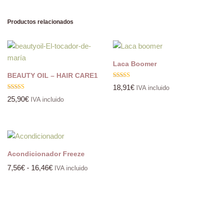
Productos relacionados
Laca Boomer
BEAUTY OIL – HAIR CARE1
Valorado
18,91
€
IVA incluido
con
Valorado
5.00
25,90
€
IVA incluido
con
de 5
5.00
de 5
Acondicionador Freeze
7,56
€
-
16,46
€
IVA incluido