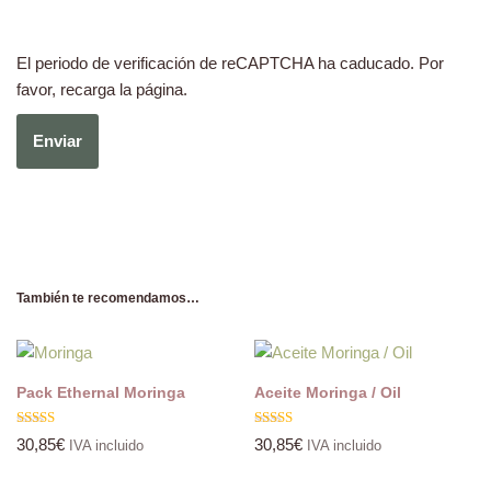
El periodo de verificación de reCAPTCHA ha caducado. Por
favor, recarga la página.
También te recomendamos…
Pack Ethernal Moringa
Aceite Moringa / Oil
Valorado
Valorado
30,85
€
30,85
€
IVA incluido
IVA incluido
con
con
5.00
5.00
de 5
de 5