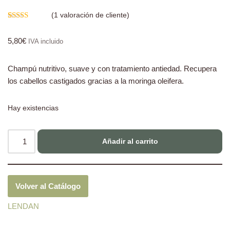
(
1
valoración de cliente)
Valorado
1
con
4.00
5,80
€
de 5 en
IVA incluido
base a
valoración
de un
Champú nutritivo, suave y con tratamiento antiedad. Recupera
cliente
los cabellos castigados gracias a la moringa oleifera.
Hay existencias
Añadir al carrito
Volver al Catálogo
LENDAN