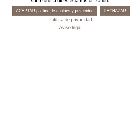
sobre qué cookies estamos utilizando.
ACEPTAR política de cookies y privacidad
RECHAZAR
Política de privacidad
Aviso legal
0
Carrito
Apply
No products in the cart.
Subtotal:
0,00
€
Update Cart
PAGAR
Productos Destacados