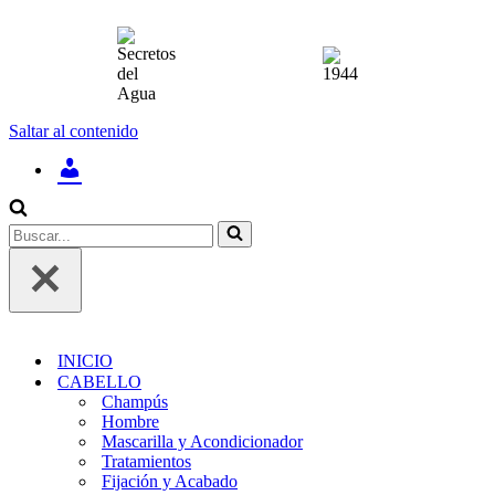
Saltar al contenido
INICIAR
SESIÓN
/
REGÍSTRATE
Buscar...
INICIO
CABELLO
Champús
Hombre
Mascarilla y Acondicionador
Tratamientos
Fijación y Acabado