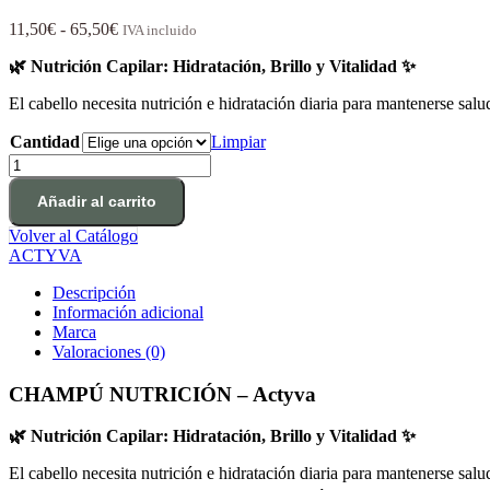
Rango
11,50
€
-
65,50
€
IVA incluido
de
🌿 Nutrición Capilar: Hidratación, Brillo y Vitalidad ✨
precios:
desde
El cabello necesita nutrición e hidratación diaria para mantenerse salu
11,50€
hasta
Cantidad
Limpiar
65,50€
Champú
Nutrición
cantidad
Añadir al carrito
Volver al Catálogo
ACTYVA
Descripción
Información adicional
Marca
Valoraciones (0)
CHAMPÚ NUTRICIÓN – Actyva
🌿 Nutrición Capilar: Hidratación, Brillo y Vitalidad ✨
El cabello necesita nutrición e hidratación diaria para mantenerse salu