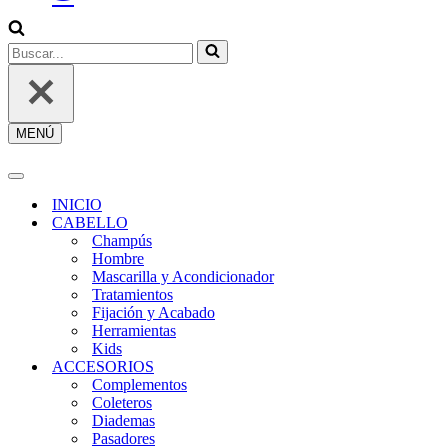
SESIÓN
/
REGÍSTRATE
Buscar...
MENÚ
Menú
de
navegación
Menú
de
INICIO
navegación
CABELLO
Champús
Hombre
Mascarilla y Acondicionador
Tratamientos
Fijación y Acabado
Herramientas
Kids
ACCESORIOS
Complementos
Coleteros
Diademas
Pasadores