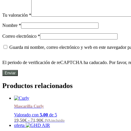
Tu valoración
*
Nombre
*
Correo electrónico
*
Guarda mi nombre, correo electrónico y web en este navegador p
El periodo de verificación de reCAPTCHA ha caducado. Por favor, re
Productos relacionados
Mascarilla Curly
Valorado con
5.00
de 5
Rango
19,50
€
-
71,90
€
IVA incluido
de
oferta
precios: