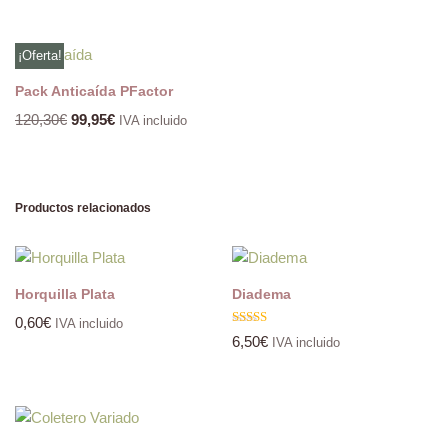
¡Oferta!
Pack Anticaída PFactor
120,30
€
99,95
€
IVA incluido
Productos relacionados
Horquilla Plata
Diadema
0,60
€
IVA incluido
Valorado
6,50
€
IVA incluido
con
5.00
de 5