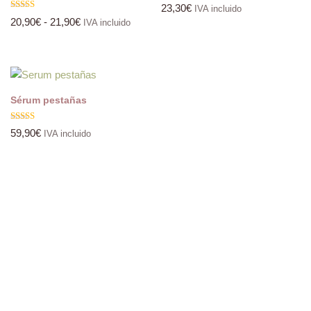
23,30
€
IVA incluido
Valorado
20,90
€
-
21,90
€
IVA incluido
con
4.80
de 5
Sérum pestañas
Valorado
59,90
€
IVA incluido
con
5.00
de 5