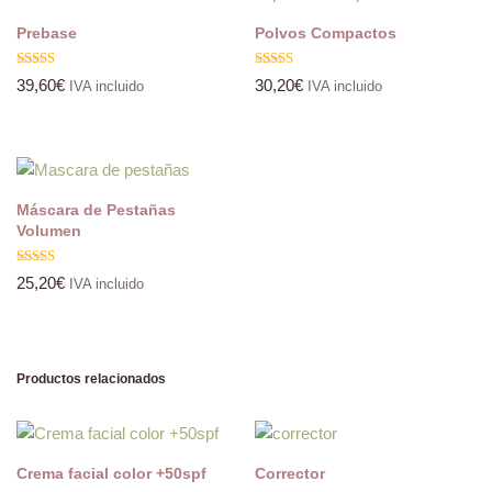
Prebase
Polvos Compactos
Valorado
Valorado
39,60
€
30,20
€
IVA incluido
IVA incluido
con
con
5.00
5.00
de 5
de 5
Máscara de Pestañas
Volumen
Valorado
25,20
€
IVA incluido
con
5.00
de 5
Productos relacionados
Crema facial color +50spf
Corrector